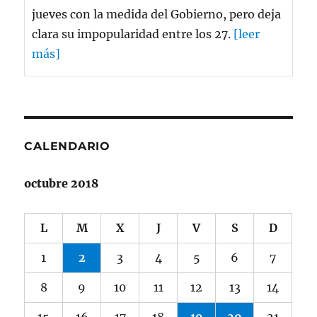
jueves con la medida del Gobierno, pero deja
clara su impopularidad entre los 27.
[leer
más]
CALENDARIO
octubre 2018
L
M
X
J
V
S
D
1
2
3
4
5
6
7
8
9
10
11
12
13
14
15
16
17
18
19
20
21