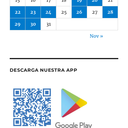
22
23
24
25
26
27
28
29
30
31
Nov »
DESCARGA NUESTRA APP