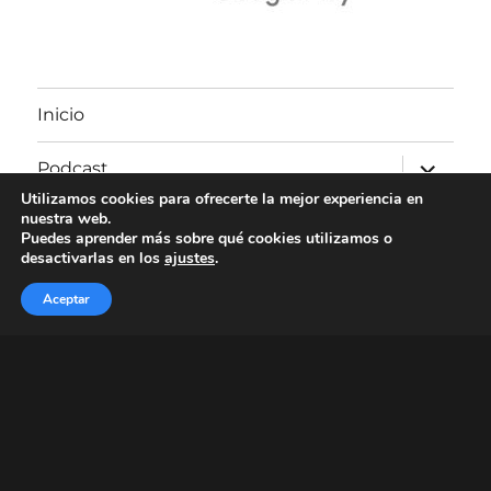
Inicio
expande
Podcast
el
menú
Utilizamos cookies para ofrecerte la mejor experiencia en
inferior
nuestra web.
Visita nuestro canal de Youtube
Puedes aprender más sobre qué cookies utilizamos o
desactivarlas en los
ajustes
.
Contacto
Aceptar
Política de privacidad
Facebook
Twitter
Instagram
Correo
electrónico
Funciona gracias a WordPress