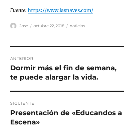
Fuente:
https://www.lasnaves.com/
Autor
Publicado
Categorías
Jose
octubre 22, 2018
noticias
el
Navegación
ANTERIOR
de
Dormir más el fin de semana,
Entrada
anterior:
te puede alargar la vida.
entradas
SIGUIENTE
Presentación de «Educandos a
Entrada
siguiente:
Escena»