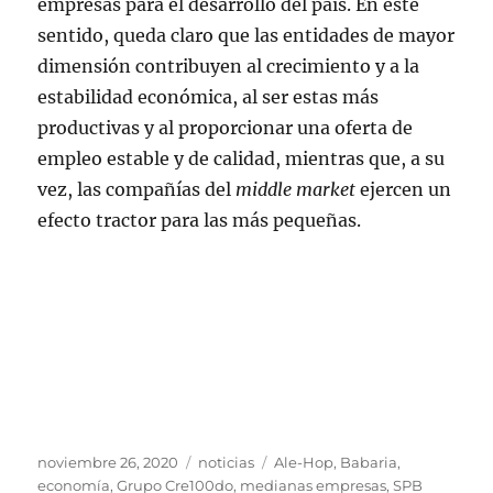
empresas para el desarrollo del país. En este
sentido, queda claro que las entidades de mayor
dimensión contribuyen al crecimiento y a la
estabilidad económica, al ser estas más
productivas y al proporcionar una oferta de
empleo estable y de calidad, mientras que, a su
vez, las compañías del
middle market
ejercen un
efecto tractor para las más pequeñas.
Publicado
Categorías
Etiquetas
noviembre 26, 2020
noticias
Ale-Hop
,
Babaria
,
el
economía
,
Grupo Cre100do
,
medianas empresas
,
SPB