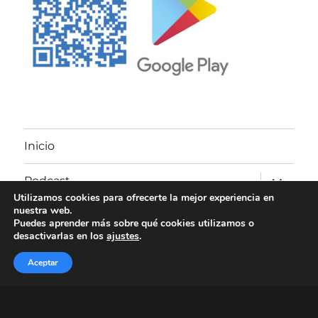
Inicio
expande
Podcast
el
Utilizamos cookies para ofrecerte la mejor experiencia en
menú
nuestra web.
inferior
Visita nuestro canal de Youtube
Puedes aprender más sobre qué cookies utilizamos o
desactivarlas en los
ajustes
.
Contacto
Aceptar
Política de privacidad