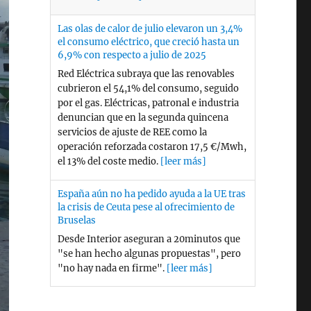
servicios de ajuste de REE como la
operación reforzada costaron 17,5 €/Mwh,
el 13% del coste medio.
[leer más]
España aún no ha pedido ayuda a la UE tras
la crisis de Ceuta pese al ofrecimiento de
Bruselas
Desde Interior aseguran a 20minutos que
"se han hecho algunas propuestas", pero
"no hay nada en firme".
[leer más]
Las llegadas irregulares de migrantes a
Ceuta suben un 164% respecto a 2025 sin
contar la entrada masiva del 30 de julio
También han aumentado las llegadas a
Baleares y la Península por vía marítima,
aunque disminuyen un 60% en Canarias.
[leer más]