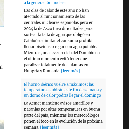
Mientras, una leve crecida del Danubio en
el último momento evitó tener que
paralizar totalmente dos plantas en
Hungría y Rumania.
[leer más]
El horno ibérico vuelve a máximos: las
temperaturas subirán este fin de semana y
n
un domo de calor podría llegar el domingo
La Aemet mantiene avisos amarillos y
naranjas por altas temperaturas en buena
parte del país, mientras los meteorólogos
al
ponen el foco en la evolución de la próxima
semana.
[leer más]
Las olas de calor de julio elevaron un 3,4%
el consumo eléctrico, que creció hasta un
6,9% con respecto a julio de 2025
Red Eléctrica subraya que las renovables
cubrieron el 54,1% del consumo, seguido
por el gas. Eléctricas, patronal e industria
denuncian que en la segunda quincena