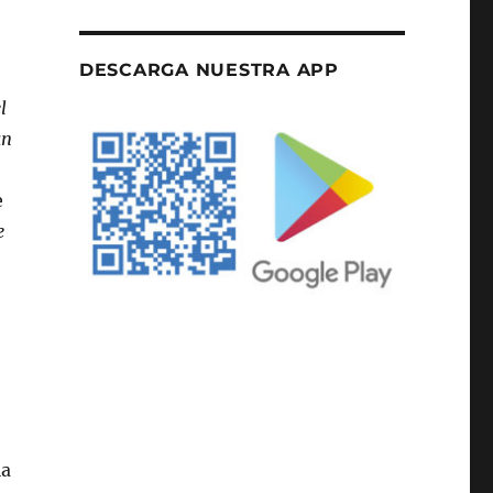
DESCARGA NUESTRA APP
l
an
e
e
la