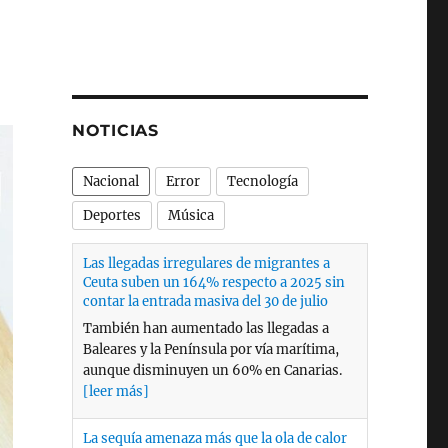
NOTICIAS
Nacional
Error
Tecnología
Deportes
Música
La sequía amenaza más que la ola de calor
a la generación nuclear
Las olas de calor de este año no han
afectado al funcionamiento de las
centrales nucleares españolas pero en
2024 la de Ascó tuvo dificultades para
sortear la falta de agua que obligó en
Cataluña a limitar el consumo prohibir
llenar piscinas o regar con agua potable.