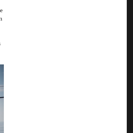
de
n
s