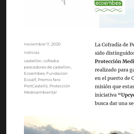
Publicado
noviembre 11, 2020
La Cofradía de 
el
Categorías
noticias
sido distinguido
Etiquetas
castellón
,
cofradia
Protección Med
pescadores de castellon
,
realizado para g
Ecoembes
,
Fundacion
en el puerto de 
Ecoalf
,
Premio faro
PortCastelló
,
Protección
misión que estas
Medioambiental
iniciativa
“Upcyc
busca dar una se