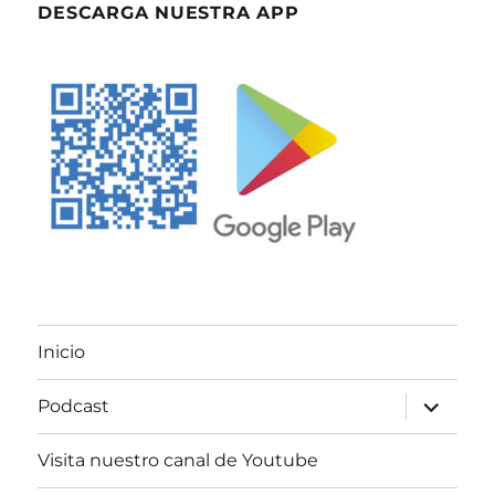
DESCARGA NUESTRA APP
Inicio
expande
Podcast
el
menú
inferior