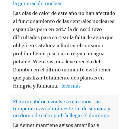
prohibir llenar piscinas o regar con agua
potable. Mientras, una leve crecida del
Danubio en el último momento evitó tener
que paralizar totalmente dos plantas en
Hungría y Rumania.
[leer más]
El horno ibérico vuelve a máximos: las
temperaturas subirán este fin de semana y
un domo de calor podría llegar el domingo
La Aemet mantiene avisos amarillos y
naranjas por altas temperaturas en buena
parte del país, mientras los meteorólogos
ponen el foco en la evolución de la próxima
semana.
[leer más]
Las olas de calor de julio elevaron un 3,4% el
consumo eléctrico, que creció hasta un 6,9%