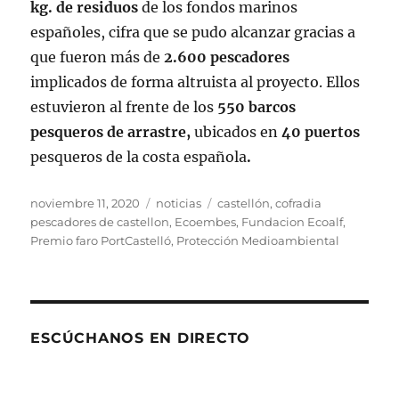
kg. de residuos
de los fondos marinos
españoles, cifra que se pudo alcanzar gracias a
que fueron más de
2.600 pescadores
implicados de forma altruista al proyecto. Ellos
estuvieron al frente de los
550 barcos
pesqueros de arrastre,
ubicados en
40 puertos
pesqueros de la costa española
.
Publicado
Categorías
Etiquetas
noviembre 11, 2020
noticias
castellón
,
cofradia
el
pescadores de castellon
,
Ecoembes
,
Fundacion Ecoalf
,
Premio faro PortCastelló
,
Protección Medioambiental
ESCÚCHANOS EN DIRECTO