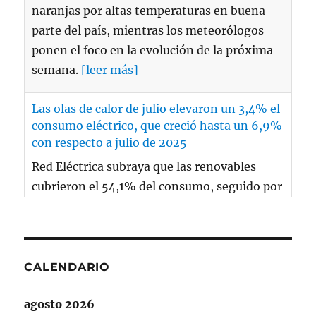
con respecto a julio de 2025
Red Eléctrica subraya que las renovables
cubrieron el 54,1% del consumo, seguido por
el gas. Eléctricas, patronal e industria
denuncian que en la segunda quincena
servicios de ajuste de REE como la operación
reforzada costaron 17,5 €/Mwh, el 13% del
coste medio.
[leer más]
España aún no ha pedido ayuda a la UE tras
la crisis de Ceuta pese al ofrecimiento de
Bruselas
Desde Interior aseguran a 20minutos que
"se han hecho algunas propuestas", pero
"no hay nada en firme".
[leer más]
CALENDARIO