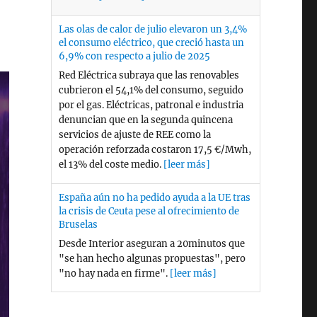
servicios de ajuste de REE como la
operación reforzada costaron 17,5 €/Mwh,
el 13% del coste medio.
[leer más]
España aún no ha pedido ayuda a la UE tras
la crisis de Ceuta pese al ofrecimiento de
Bruselas
Desde Interior aseguran a 20minutos que
"se han hecho algunas propuestas", pero
"no hay nada en firme".
[leer más]
Las llegadas irregulares de migrantes a
Ceuta suben un 164% respecto a 2025 sin
contar la entrada masiva del 30 de julio
También han aumentado las llegadas a
Baleares y la Península por vía marítima,
aunque disminuyen un 60% en Canarias.
[leer más]