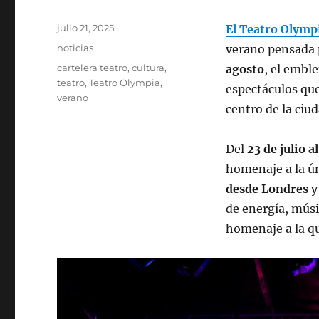
Publicado
julio 21, 2025
El Teatro Olymp
el
Categorías
noticias
verano pensada 
Etiquetas
cartelera teatro
,
cultura
,
agosto
, el embl
teatro
,
Teatro Olympia
,
espectáculos que
verano
centro de la ciud
Del
23 de julio a
homenaje a la ú
desde Londres
y
de energía, músi
homenaje a la que