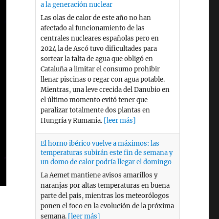
Mientras, una leve crecida del Danubio en
el último momento evitó tener que
paralizar totalmente dos plantas en
Hungría y Rumania.
[leer más]
El horno ibérico vuelve a máximos: las
temperaturas subirán este fin de semana y
un domo de calor podría llegar el domingo
La Aemet mantiene avisos amarillos y
naranjas por altas temperaturas en buena
parte del país, mientras los meteorólogos
ponen el foco en la evolución de la próxima
semana.
[leer más]
Las olas de calor de julio elevaron un 3,4%
el consumo eléctrico, que creció hasta un
6,9% con respecto a julio de 2025
Red Eléctrica subraya que las renovables
cubrieron el 54,1% del consumo, seguido
por el gas. Eléctricas, patronal e industria
denuncian que en la segunda quincena