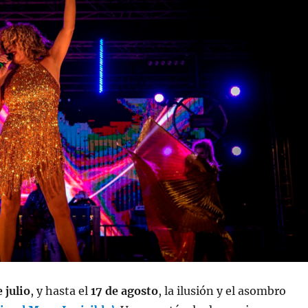
 julio
, y hasta el
17 de agosto
, la ilusión y el asombro