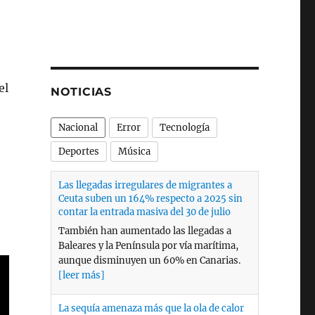
el
NOTICIAS
Nacional
Error
Tecnología
Deportes
Música
La sequía amenaza más que la ola de calor
a la generación nuclear
Las olas de calor de este año no han
afectado al funcionamiento de las
centrales nucleares españolas pero en
2024 la de Ascó tuvo dificultades para
sortear la falta de agua que obligó en
Cataluña a limitar el consumo prohibir
llenar piscinas o regar con agua potable.