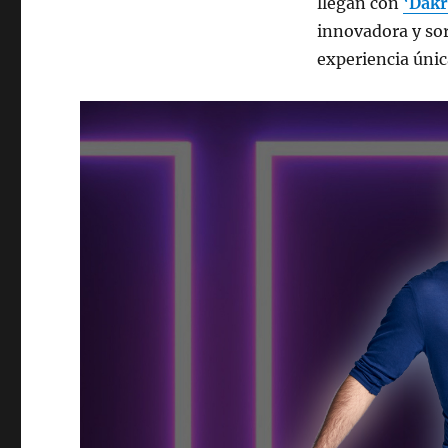
llegan con
‘
Dakr
innovadora y sor
experiencia únic