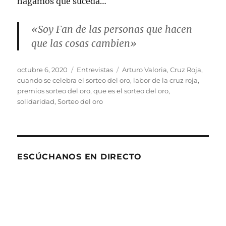
hagamos que suceda…
«Soy Fan de las personas que hacen
que las cosas cambien»
Publicado
Categorías
Etiquetas
octubre 6, 2020
Entrevistas
Arturo Valoria
,
Cruz Roja
,
el
cuando se celebra el sorteo del oro
,
labor de la cruz roja
,
premios sorteo del oro
,
que es el sorteo del oro
,
solidaridad
,
Sorteo del oro
ESCÚCHANOS EN DIRECTO