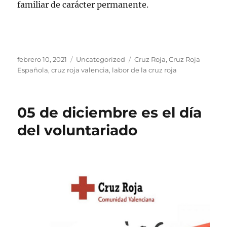
familiar de carácter permanente.
Publicado
Categorías
Etiquetas
febrero 10, 2021
Uncategorized
Cruz Roja
,
Cruz Roja
el
Española
,
cruz roja valencia
,
labor de la cruz roja
05 de diciembre es el día
del voluntariado